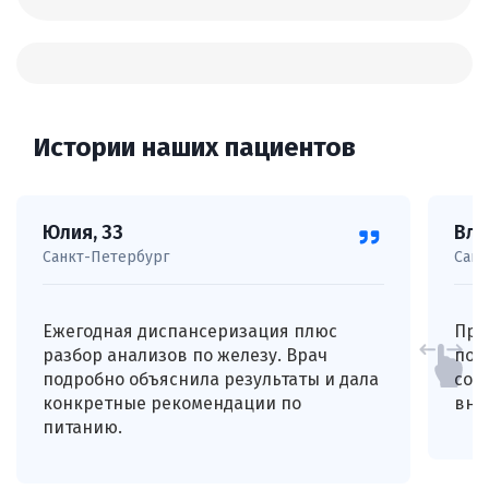
Истории наших пациентов
Юлия, 33
Вла
Санкт-Петербург
Санк
Ежегодная диспансеризация плюс
Про
разбор анализов по железу. Врач
под
подробно объяснила результаты и дала
соп
конкретные рекомендации по
вни
питанию.