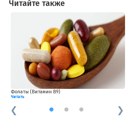
Читайте также
Фолаты (Витамин В9)
П
Читать
Ч
1
2
3