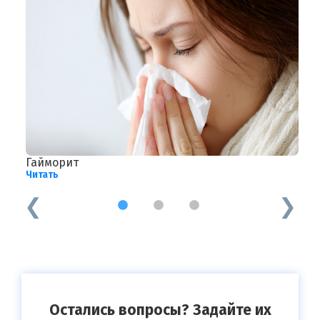
Гайморит
Н
Читать
Ч
1
2
3
Остались вопросы? Задайте их