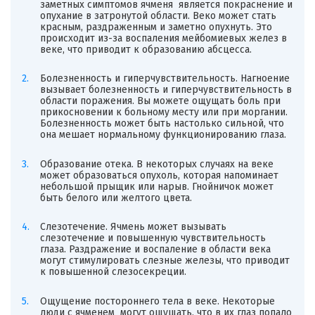
заметных симптомов ячменя является покраснение и
опухание в затронутой области. Веко может стать
красным, раздраженным и заметно опухнуть. Это
происходит из-за воспаления мейбомиевых желез в
веке, что приводит к образованию абсцесса.
Болезненность и гиперчувствительность. Нагноение
вызывает болезненность и гиперчувствительность в
области поражения. Вы можете ощущать боль при
прикосновении к больному месту или при моргании.
Болезненность может быть настолько сильной, что
она мешает нормальному функционированию глаза.
Образование отека. В некоторых случаях на веке
может образоваться опухоль, которая напоминает
небольшой прыщик или нарыв. Гнойничок может
быть белого или желтого цвета.
Слезотечение. Ячмень может вызывать
слезотечение и повышенную чувствительность
глаза. Раздражение и воспаление в области века
могут стимулировать слезные железы, что приводит
к повышенной слезосекреции.
Ощущение постороннего тела в веке. Некоторые
люди с ячменем могут ощущать, что в их глаз попало