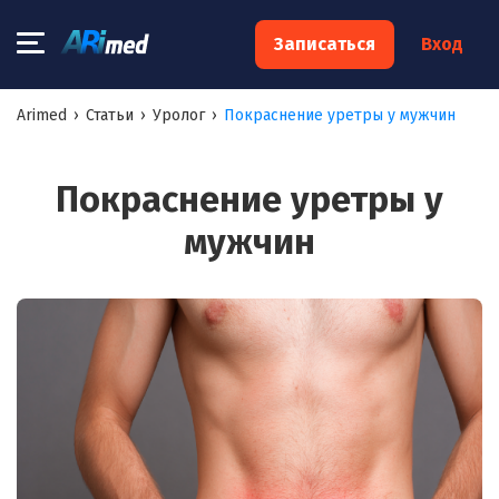
×
Записаться
Вход
Запишитесь на консультацию к
Arimed
›
Статьи
›
Уролог
›
Покраснение уретры у мужчин
специалисту
Ваше имя:*
Покраснение уретры у
мужчин
Ваш телефон:*
Ваш e-mail:*
Я согласен на
обработку моих персональных данных