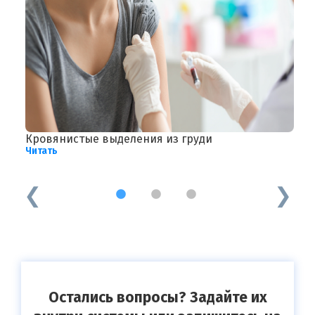
Кровянистые выделения из груди
Р
Читать
и
Ч
1
2
3
Остались вопросы? Задайте их