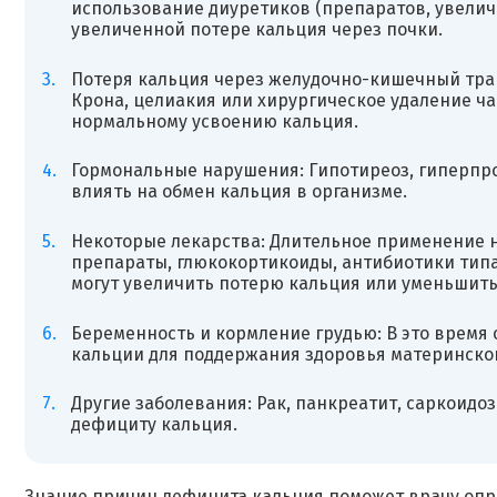
использование диуретиков (препаратов, увелич
увеличенной потере кальция через почки.
Потеря кальция через желудочно-кишечный трак
Крона, целиакия или хирургическое удаление ча
нормальному усвоению кальция.
Гормональные нарушения: Гипотиреоз, гиперпр
влиять на обмен кальция в организме.
Некоторые лекарства: Длительное применение н
препараты, глюкокортикоиды, антибиотики типа 
могут увеличить потерю кальция или уменьшить 
Беременность и кормление грудью: В это врем
кальции для поддержания здоровья материнског
Другие заболевания: Рак, панкреатит, саркоидо
дефициту кальция.
Знание причин дефицита кальция поможет врачу опр