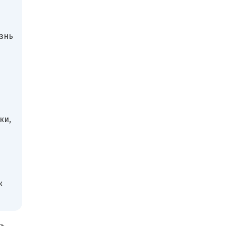
знь
ки,
к
ть