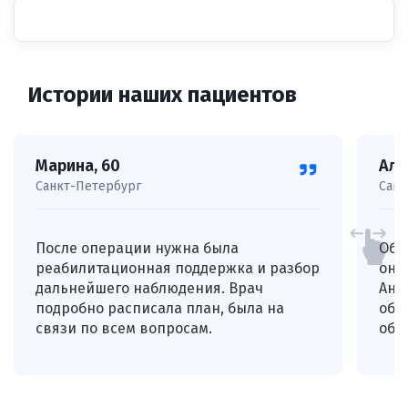
Истории наших пациентов
Марина, 60
Але
Санкт-Петербург
Санк
После операции нужна была
Обр
реабилитационная поддержка и разбор
онк
дальнейшего наблюдения. Врач
Анн
подробно расписала план, была на
объ
связи по всем вопросам.
обс