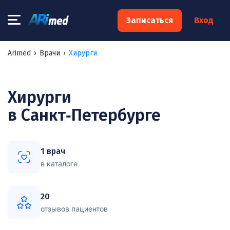
×
Записаться
Вход
Запишитесь на консультацию к
Arimed
›
Врачи
›
Хирурги
специалисту
Ваше имя:*
Хирурги
в Санкт‑Петербурге
Ваш телефон:*
1 врач
Ваш e-mail:*
в каталоге
20
отзывов пациентов
Я согласен на
обработку моих персональных данных