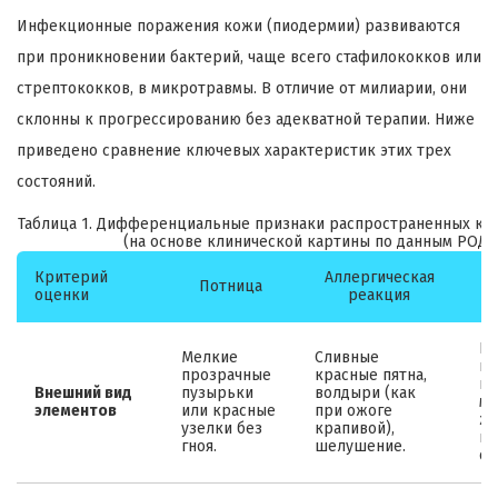
Инфекционные поражения кожи (пиодермии) развиваются
при проникновении бактерий, чаще всего стафилококков или
стрептококков, в микротравмы. В отличие от милиарии, они
склонны к прогрессированию без адекватной терапии. Ниже
приведено сравнение ключевых характеристик этих трех
состояний.
Таблица 1. Дифференциальные признаки распространенных к
(на основе клинической картины по данным РОДВ
Критерий
Аллергическая
Потница
оценки
реакция
Кр
Мелкие
Сливные
кр
прозрачные
красные пятна,
пу
Внешний вид
пузырьки
волдыри (как
му
элементов
или красные
при ожоге
ж
узелки без
крапивой),
гн
гноя.
шелушение.
со