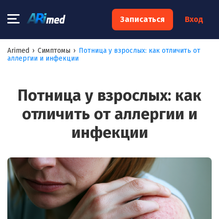
×
Записаться
Вход
Запишитесь на консультацию к
Arimed
›
Симптомы
›
Потница у взрослых: как отличить от
аллергии и инфекции
специалисту
Ваше имя:*
Потница у взрослых: как
отличить от аллергии и
Ваш телефон:*
инфекции
Ваш e-mail:*
Я согласен на
обработку моих персональных данных