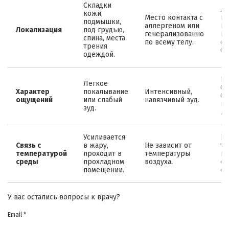
Складки
Лю
кожи,
Место контакта с
ко
подмышки,
аллергеном или
во
Локализация
под грудью,
генерализованно
во
спина, места
по всему телу.
фо
трения
(ф
одеждой.
Пу
Легкое
бо
Характер
покалывание
Интенсивный,
бо
ощущений
или слабый
навязчивый зуд.
пр
зуд.
ло
Усиливается
Не
Связь с
в жару,
Не зависит от
те
температурой
проходит в
температуры
но
среды
прохладном
воздуха.
со
помещении.
об
У вас остались вопросы к врачу?
Email *