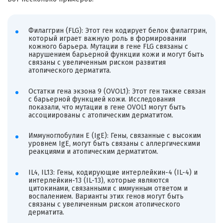
Филаггрин (FLG): Этот ген кодирует белок филаггрин,
который играет важную роль в формировании
кожного барьера. Мутации в гене FLG связаны с
нарушением барьерной функции кожи и могут быть
связаны с увеличенным риском развития
атопического дерматита.
Остатки гена экзона 9 (OVOL1): Этот ген также связан
с барьерной функцией кожи. Исследования
показали, что мутации в гене OVOL1 могут быть
ассоциированы с атопическим дерматитом.
Иммуноглобулин Е (IgE): Гены, связанные с высоким
уровнем IgE, могут быть связаны с аллергическими
реакциями и атопическим дерматитом.
IL4, IL13: Гены, кодирующие интерлейкин-4 (IL-4) и
интерлейкин-13 (IL-13), которые являются
цитокинами, связанными с иммунным ответом и
воспалением. Варианты этих генов могут быть
связаны с увеличенным риском атопического
дерматита.