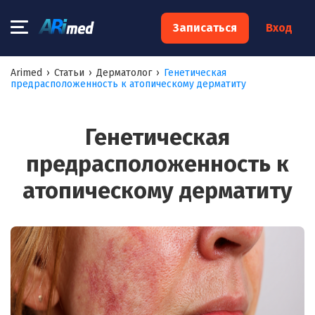
×
Записаться
Вход
Запишитесь на консультацию к
Arimed
›
Статьи
›
Дерматолог
›
Генетическая
предрасположенность к атопическому дерматиту
специалисту
Ваше имя:*
Генетическая
предрасположенность к
Ваш телефон:*
атопическому дерматиту
Ваш e-mail:*
Я согласен на
обработку моих персональных данных