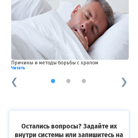
х
Причины и методы борьбы с храпом
А
Читать
Ч
1
2
3
Остались вопросы? Задайте их
внутри системы или запишитесь на