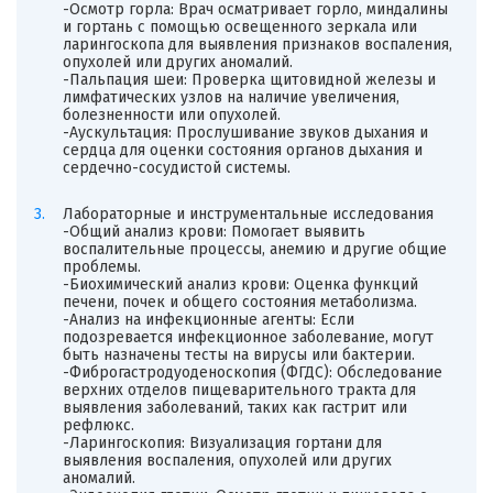
-Осмотр горла: Врач осматривает горло, миндалины
и гортань с помощью освещенного зеркала или
ларингоскопа для выявления признаков воспаления,
опухолей или других аномалий.
-Пальпация шеи: Проверка щитовидной железы и
лимфатических узлов на наличие увеличения,
болезненности или опухолей.
-Аускультация: Прослушивание звуков дыхания и
сердца для оценки состояния органов дыхания и
сердечно-сосудистой системы.
Лабораторные и инструментальные исследования
-Общий анализ крови: Помогает выявить
воспалительные процессы, анемию и другие общие
проблемы.
-Биохимический анализ крови: Оценка функций
печени, почек и общего состояния метаболизма.
-Анализ на инфекционные агенты: Если
подозревается инфекционное заболевание, могут
быть назначены тесты на вирусы или бактерии.
-Фиброгастродуоденоскопия (ФГДС): Обследование
верхних отделов пищеварительного тракта для
выявления заболеваний, таких как гастрит или
рефлюкс.
-Ларингоскопия: Визуализация гортани для
выявления воспаления, опухолей или других
аномалий.