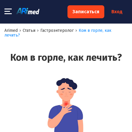
×
Записаться
Вход
Запишитесь на консультацию к
Arimed
›
Статьи
›
Гастроэнтеролог
›
Ком в горле, как
лечить?
специалисту
Ваше имя:*
Ком в горле, как лечить?
Ваш телефон:*
Ваш e-mail:*
Я согласен на
обработку моих персональных данных