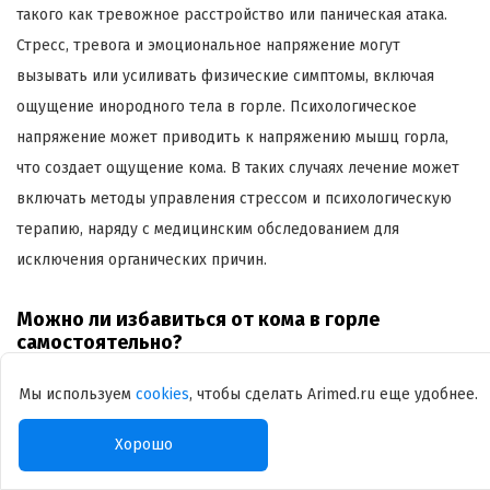
такого как тревожное расстройство или паническая атака.
Стресс, тревога и эмоциональное напряжение могут
вызывать или усиливать физические симптомы, включая
ощущение инородного тела в горле. Психологическое
напряжение может приводить к напряжению мышц горла,
что создает ощущение кома. В таких случаях лечение может
включать методы управления стрессом и психологическую
терапию, наряду с медицинским обследованием для
исключения органических причин.
Можно ли избавиться от кома в горле
самостоятельно?
Избавиться от ощущения кома в горле самостоятельно
Мы используем
cookies
, чтобы сделать Arimed.ru еще удобнее.
возможно, но это зависит от причины его возникновения.
Хорошо
Если ком в горле вызван временным раздражением, таким
как легкая инфекция или аллергическая реакция, вы можете