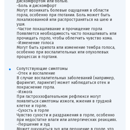
дискомфортом или болью.
-Боль и дискомфорт
Могут возникать болевые ощущения в области
горла, особенно при глотании. Боль может быть
локализованной или распространяться на шею и
уши.
-Частое покашливание и прочищение горла
Появляется необходимость часто покашливать или
прочищать горло, чтобы облегчить чувство кома.
-Изменение голоса
Могут быть хрипота или изменение тембра голоса,
особенно при воспалительных или опухолевых
процессах в гортани.
Сопутствующие симптомы
-Отек и воспаление
В случае воспалительных заболеваний (например,
фарингит, ларингит) может наблюдаться отек и
покраснение горла.
-Изжога
При гастроэзофагеальном рефлюксе могут
появляться симптомы изжоги, жжения в грудной
клетке и горле.
-Сухость в горле
Чувство сухости и раздражения в горле, особенно
при недостатке влаги или аллергических реакциях.
-Першение и зуд
Может ощущаться зуд или першение в горле, что