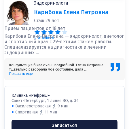
Эндокринологи
Карибова Елена Петровна
Стаж 29 лет
Приём пациентов от 18 лет
Карибова Елена Петровна — эндокринолог, диетолог
5 отзывов
и спортивный врач с 29-летним стажем работы.
Специализируется на диагностике и лечении
эндокринных ...
Консультация была очень подробной. Елена Петровна
тщательно разобрала моё состояние, дала ...
Показать еще
Клиника «Рефреш»
Санкт-Петербург, 1 линия ВО, д. 34
Василеостровская
9 мин
Спортивная
11 мин
Записаться