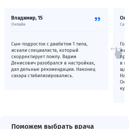
Владимир, 15
Окс
Онлайн
Санк
Сын-подросток с диабетом 1 типа,
Гор
искали специалиста, который
жиз
скорректирует помпу. Вадим
пры
Денисович разобрался в настройках,
в п
дал дельные рекомендации. Наконец
щит
сахара стабилизировались.
Нак
Онл
куч
Поможем выбрать врача