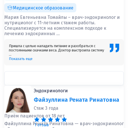
Медицинское образование
Мария Евгеньевна Томайлы – врач-эндокринолог и
нутрициолог с 11-летним стажем работы.
Специализируется на комплексном подходе к
лечению эндокринных ...
Пришла с целью наладить питание и разобраться с
постоянными скачками веса. Доктор выстроила систему
...
Показать еще
Эндокринологи
Файзуллина Рената Ринатовна
Стаж 3 года
Приём пациентов от 18 лет
Файзуллина Рената Ринатовна — врач-эндокринолог
1 отзыв