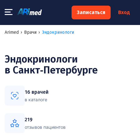
×
Записаться
Вход
Запишитесь на консультацию к
Arimed
›
Врачи
›
Эндокринологи
специалисту
Ваше имя:*
Эндокринологи
в Санкт‑Петербурге
Ваш телефон:*
16 врачей
Ваш e-mail:*
в каталоге
219
отзывов пациентов
Я согласен на
обработку моих персональных данных