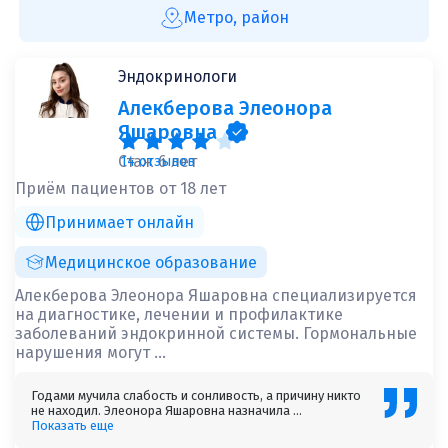
Метро, район
Эндокринологи
Алекберова Элеонора
Яшаровна
Стаж 6 лет
14 отзывов
Приём пациентов от 18 лет
Принимает онлайн
Медицинское образование
Алекберова Элеонора Яшаровна специализируется
на диагностике, лечении и профилактике
заболеваний эндокринной системы. Гормональные
нарушения могут ...
Годами мучила слабость и сонливость, а причину никто
не находил. Элеонора Яшаровна назначила ...
Показать еще