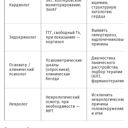
ЭКГ, холтеровское
ишемию,
Кардиолог
мониторирование,
структурную
ЭхоКГ
патологию
сердца
Выявить
ТТГ, свободный Т4,
гипертиреоз,
Эндокринолог
при показаниях —
надпочечниковые
кортизол
причины
Диагностика
Психометрические
панического
Психиатр /
шкалы
расстройства,
клинический
(опросники),
подбор терапии
психолог
клиническая
(КПТ,
беседа
фармакотерапия)
Исключить
Неврологический
неврологические
осмотр, при
Невролог
причины
необходимости —
головокружения
МРТ
и атак