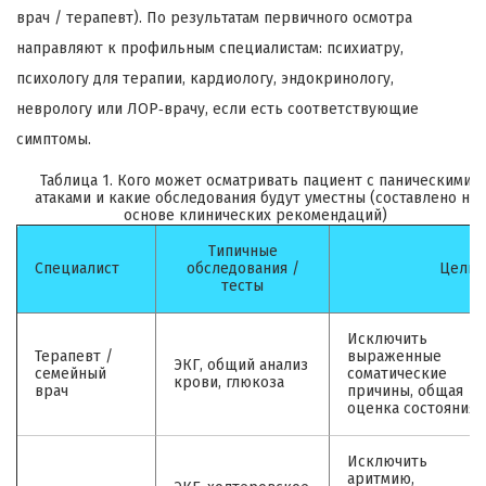
врач / терапевт). По результатам первичного осмотра
направляют к профильным специалистам: психиатру,
психологу для терапии, кардиологу, эндокринологу,
неврологу или ЛОР‑врачу, если есть соответствующие
симптомы.
Таблица 1. Кого может осматривать пациент с паническими
атаками и какие обследования будут уместны (составлено на
основе клинических рекомендаций)
Типичные
Специалист
обследования /
Цель
тесты
Исключить
Терапевт /
выраженные
ЭКГ, общий анализ
семейный
соматические
крови, глюкоза
врач
причины, общая
оценка состояния
Исключить
аритмию,