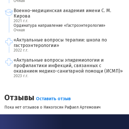
Очная
Военно-медицинская академия имени С. М.
Ваша оценка врачу
*
Кирова
×
2021 г.г.
Ординатура направление «Гастроэнтерология»
Очная
Отзыв о враче
*
Спасибо, ваш отзыв на рассмотрении!
«Актуальные вопросы терапии: школа по
гастроэнтерологии»
2022 г.г.
«Актуальные вопросы эпидемиологии и
профилактики инфекций, связанных с
оказанием медико-санитарной помощи (ИСМП)»
2023 г.г.
Я согласен на
обработку моих персональных данных
Отзывы
Оставить отзыв
Пока нет отзывов о Никогосян Рафаел Артемович