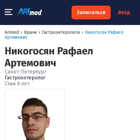
×
Записаться
Вход
Запишитесь на консультацию к
Arimed
›
Врачи
›
Гастроэнтерологи
›
Никогосян Рафаел
Артемович
специалисту
Никогосян Рафаел
Ваше имя:*
Артемович
Санкт-Петербург
Ваш телефон:*
Гастроэнтеролог
Стаж 6 лет
Ваш e-mail:*
Я согласен на
обработку моих персональных данных