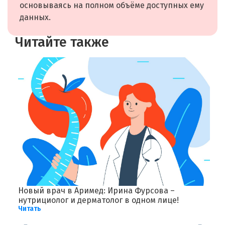
основываясь на полном объёме доступных ему
данных.
Читайте также
и
Новый врач в Аримед: Ирина Фурсова –
В
нутрициолог и дерматолог в одном лице!
П
Читать
Ч