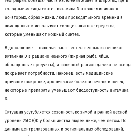
география: большая часть населения живёт в широтах, где в
холодные месяцы синтез витамина D в коже минимален.
Во‑вторых, образ жизни: люди проводят много времени в
помещениях и используют солнцезащитные средства,
которые уменьшают кожный синтез.
В дополнение — пищевая часть: естественных источников
витамина D в рационе немного (жирная рыба, яйца,
обогащённые продукты), и типичный рацион далеко не всегда
покрывает потребности. Наконец, есть медицинские
причины: ожирение, хронические болезни печени и почек,
некоторые препараты уменьшают биодоступность витамина
D.
Ситуация усугубляется сезонностью: зимой и ранней весной
уровень 25(OH)D у большинства людей ниже, чем летом. По
данным централизованных и региональных обследований,