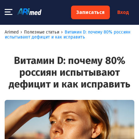
×
Записаться
Вход
Запишитесь на консультацию к
Arimed
›
Полезные статьи
›
Витамин D: почему 80% россиян
испытывают дефицит и как исправить
специалисту
Ваше имя:*
Витамин D: почему 80%
россиян испытывают
Ваш телефон:*
дефицит и как исправить
Ваш e-mail:*
Я согласен на
обработку моих персональных данных