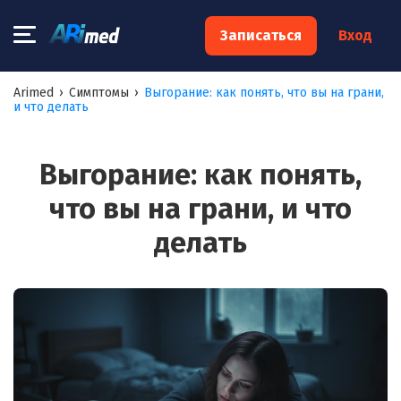
×
Записаться
Вход
Запишитесь на консультацию к
Arimed
›
Симптомы
›
Выгорание: как понять, что вы на грани,
и что делать
специалисту
Ваше имя:*
Выгорание: как понять,
что вы на грани, и что
Ваш телефон:*
делать
Ваш e-mail:*
Я согласен на
обработку моих персональных данных