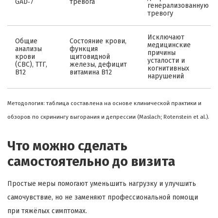
GAD‑7
тревога
генерализованную
тревогу
Исключают
Общие
Состояние крови,
медицинские
анализы
функция
причины
крови
щитовидной
усталости и
(CBC), ТТГ,
железы, дефицит
когнитивных
B12
витамина B12
нарушений
Методология: таблица составлена на основе клинической практики и
обзоров по скринингу выгорания и депрессии (Maslach; Rotenstein et al.).
Что можно сделать
самостоятельно до визита
Простые меры помогают уменьшить нагрузку и улучшить
самочувствие, но не заменяют профессиональной помощи
при тяжёлых симптомах.