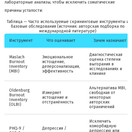
лабораторные анализы, чтобы исключить соматические
причины усталости:
Таблица — Часто используемые скрининговые инструменты и
базовые обследования (источник: авторская подборка по
международной литературе)
Инструмент
Что оценивает
Зачем назначают
Диагностическая
Maslach
Эмоциональное
оценка степени
Burnout
истощение,
выгорания в
Inventory
деперсонализация,
исследованиях и
(MBI)
эффективность
клинике
Альтернатива MBI,
Oldenburg
Измеряет
свободная от
Burnout
истощение и
некоторых
Inventory
отстранённость
авторских
(OLBI)
ограничений
Исключить
коморбидную
PHQ‑9 /
Депрессия /
депрессию или