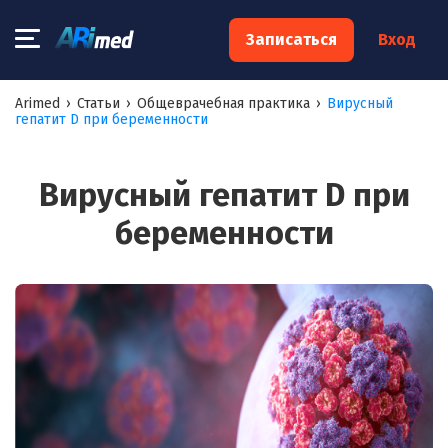
×
Записаться
Вход
Запишитесь на консультацию к
Arimed
›
Статьи
›
Общеврачебная практика
›
Вирусный
гепатит D при беременности
специалисту
Ваше имя:*
Вирусный гепатит D при
беременности
Ваш телефон:*
Ваш e-mail:*
Я согласен на
обработку моих персональных данных