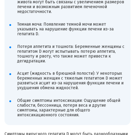
живота могут быть связаны с увеличением размеров
печени и возможным развитием печеночной
недостаточности.
Темная моча: Появление темной мочи может
указывать на нарушение функции печени из-за
гепатита D.
Потеря аппетита и тошнота: Беременные женщины с
гепатитом D могут испытывать потерю аппетита,
тошноту и рвоту, что также может привести к
дегидратации.
Асцит (жидкость в брюшной полости): У некоторых
беременных женщин с тяжелым гепатитом D может
развиться асцит из-за нарушения функции печени и
ухудшения обмена жидкостей.
Общие симптомы интоксикации: Ощущение общей
слабости, бессонница, потеря веса и другие
симптомы, характерные для общего
интоксикационного состояния.
Симптомы вирусного гепатита D могут быть разнообразными