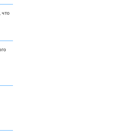
 что
ого