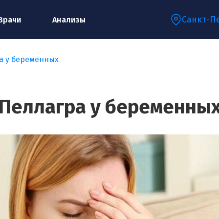
Санкт-П
Врачи
Анализы
а у беременных
Запишитесь на консультацию к
специалисту
Пеллагра у беременны
Ваше имя:*
Ваш телефон:*
Ваш e-mail:*