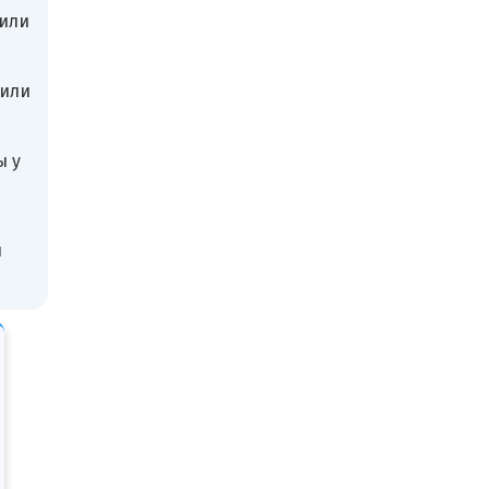
 или
 или
ы у
и