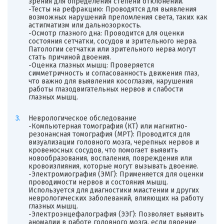
зрения для определения степени отклонений.
-Тесты на рефракцию: Проводятся для выявления
возможных нарушений преломления света, таких как
астигматизм или дальнозоркость.
-Осмотр глазного дна: Проводится для оценки
состояния сетчатки, сосудов и зрительного нерва.
Патологии сетчатки или зрительного нерва могут
стать причиной двоения.
-Оценка глазных мышц: Проверяется
симметричность и согласованность движения глаз,
что важно для выявления косоглазия, нарушения
работы глазодвигательных нервов и слабости
глазных мышц.
Неврологическое обследование
-Компьютерная томография (КТ) или магнитно-
резонансная томография (МРТ): Проводится для
визуализации головного мозга, черепных нервов и
кровеносных сосудов, что помогает выявить
новообразования, воспаления, повреждения или
кровоизлияния, которые могут вызывать двоение.
-Электромиография (ЭМГ): Применяется для оценки
проводимости нервов и состояния мышц.
Используется для диагностики миастении и других
неврологических заболеваний, влияющих на работу
глазных мышц.
-Электроэнцефалография (ЭЭГ): Позволяет выявить
аномалии в работе головного мозга, если двоение