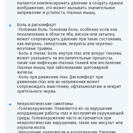
пытаются компенсировать двоение и создать единое
изображение, это может вызывать значительное
напряжение и усталость глазных мышц.
Боль и дискомфорт
-Головная боль: Головная боль, особенно если она
локализована в области лба, висков или затылка,
может сопровождать двоение при таких состояниях,
как мигрень, гипертония, невриты или черепно-
мозговые травмы.
-Боль в глазах: Боль внутри глаз или вокруг глазниц
может указывать на воспалительные процессы,
такие как инфекция глазных тканей или воспаление
глазных мышц при заболеваниях щитовидной
железы.
-Боль при движении глаз: Дискомфорт при
движении глаз или их напряжении может
сопровождать миастению, офтальмопатию и неврит
зрительного нерва.
Неврологические симптомы
-Головокружение: Появляется из-за нарушения
координации работы глаз и восприятия окружающей
среды. Головокружение часто встречается при
неврологических нарушениях, таких как инсульт или
опухоли мозга.
-Нарушение равновесия и координации: Двоение