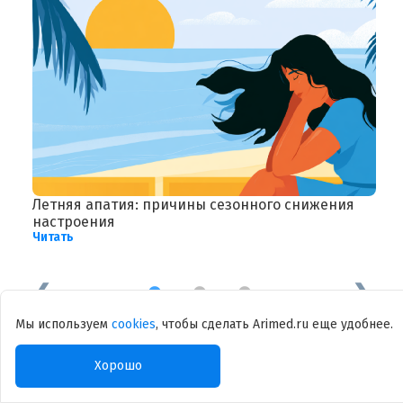
Летняя апатия: причины сезонного снижения
Б
Ч
настроения
Читать
1
2
3
Мы используем
cookies
, чтобы сделать Arimed.ru еще удобнее.
Хорошо