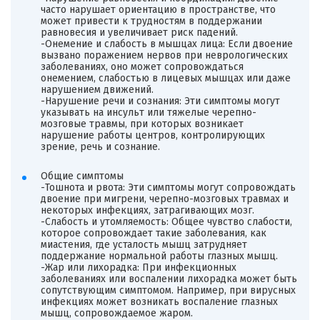
часто нарушает ориентацию в пространстве, что
может привести к трудностям в поддержании
равновесия и увеличивает риск падений.
-Онемение и слабость в мышцах лица: Если двоение
вызвано поражением нервов при неврологических
заболеваниях, оно может сопровождаться
онемением, слабостью в лицевых мышцах или даже
нарушением движений.
-Нарушение речи и сознания: Эти симптомы могут
указывать на инсульт или тяжелые черепно-
мозговые травмы, при которых возникает
нарушение работы центров, контролирующих
зрение, речь и сознание.
Общие симптомы
-Тошнота и рвота: Эти симптомы могут сопровождать
двоение при мигрени, черепно-мозговых травмах и
некоторых инфекциях, затрагивающих мозг.
-Слабость и утомляемость: Общее чувство слабости,
которое сопровождает такие заболевания, как
миастения, где усталость мышц затрудняет
поддержание нормальной работы глазных мышц.
-Жар или лихорадка: При инфекционных
заболеваниях или воспалении лихорадка может быть
сопутствующим симптомом. Например, при вирусных
инфекциях может возникать воспаление глазных
мышц, сопровождаемое жаром.