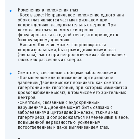
Изменения в положении глаз
-Косоглазие: Неправильное положение одного или
обоих глаз является частым признаком при
повреждениях глазодвигательных нервов. При
косоглазии глаза не могут синхронно
фокусироваться на одной точке, что приводит к
бинокулярному двоению.
-Нистагм: Двоение может сопровождаться
непроизвольными, быстрыми движениями глаз
(нистагм), часто при неврологических заболеваниях,
таких как рассеянный склероз.
Симптомы, связанные с общими заболеваниями
-Повышенное или пониженное артериальное
давление: Двоение может возникать как симптом
гипертонии или гипотонии, при которых изменяется
кровоснабжение мозга, в том числе его зрительных
центров.
-Симптомы, связанные с эндокринными
нарушениями: Двоение может быть связано с
заболеваниями щитовидной железы, такими как
гипертиреоз, и сопровождаться изменениями в весе,
повышенной нервозностью, усиленным
потоотделением и даже выпячиванием глаз.