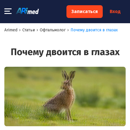
×
Записаться
Вход
Запишитесь на консультацию к
Arimed
›
Статьи
›
Офтальмолог
›
Почему двоится в глазах
специалисту
Ваше имя:*
Почему двоится в глазах
Ваш телефон:*
Ваш e-mail:*
Я согласен на
обработку моих персональных данных