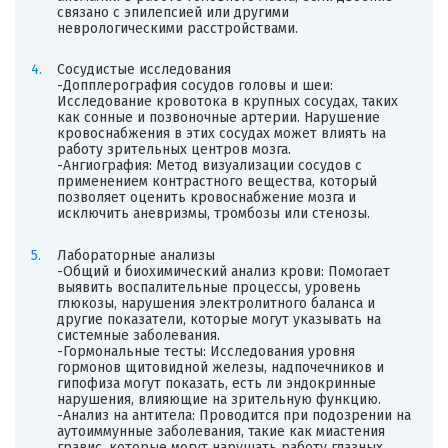
связано с эпилепсией или другими
неврологическими расстройствами.
Сосудистые исследования
-Допплерография сосудов головы и шеи:
Исследование кровотока в крупных сосудах, таких
как сонные и позвоночные артерии. Нарушение
кровоснабжения в этих сосудах может влиять на
работу зрительных центров мозга.
-Ангиография: Метод визуализации сосудов с
применением контрастного вещества, который
позволяет оценить кровоснабжение мозга и
исключить аневризмы, тромбозы или стенозы.
Лабораторные анализы
-Общий и биохимический анализ крови: Помогает
выявить воспалительные процессы, уровень
глюкозы, нарушения электролитного баланса и
другие показатели, которые могут указывать на
системные заболевания.
-Гормональные тесты: Исследования уровня
гормонов щитовидной железы, надпочечников и
гипофиза могут показать, есть ли эндокринные
нарушения, влияющие на зрительную функцию.
-Анализ на антитела: Проводится при подозрении на
аутоиммунные заболевания, такие как миастения
гравис, которые могут нарушать работу глазных