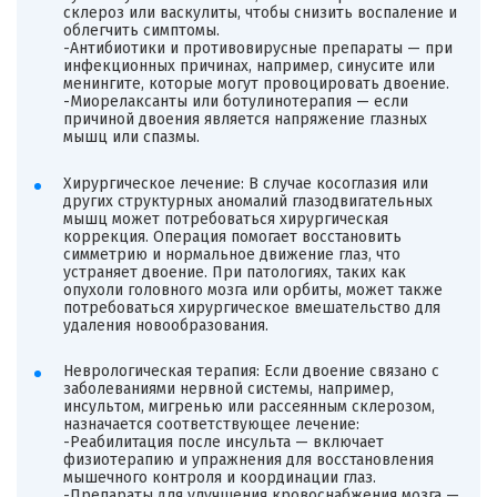
склероз или васкулиты, чтобы снизить воспаление и
облегчить симптомы.
-Антибиотики и противовирусные препараты — при
инфекционных причинах, например, синусите или
менингите, которые могут провоцировать двоение.
-Миорелаксанты или ботулинотерапия — если
причиной двоения является напряжение глазных
мышц или спазмы.
Хирургическое лечение: В случае косоглазия или
других структурных аномалий глазодвигательных
мышц может потребоваться хирургическая
коррекция. Операция помогает восстановить
симметрию и нормальное движение глаз, что
устраняет двоение. При патологиях, таких как
опухоли головного мозга или орбиты, может также
потребоваться хирургическое вмешательство для
удаления новообразования.
Неврологическая терапия: Если двоение связано с
заболеваниями нервной системы, например,
инсультом, мигренью или рассеянным склерозом,
назначается соответствующее лечение:
-Реабилитация после инсульта — включает
физиотерапию и упражнения для восстановления
мышечного контроля и координации глаз.
-Препараты для улучшения кровоснабжения мозга —