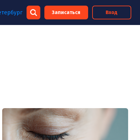
×
етербург
Записаться
Вход
×