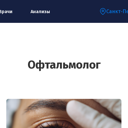
Санкт-П
Врачи
Анализы
Запишитесь на консультацию к
специалисту
Офтальмолог
Ваше имя:*
Ваш телефон:*
Ваш e-mail:*