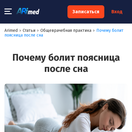
×
Записаться
Вход
Запишитесь на консультацию к
Arimed
›
Статьи
›
Общеврачебная практика
›
Почему болит
поясница после сна
специалисту
Ваше имя:*
Почему болит поясница
после сна
Ваш телефон:*
Ваш e-mail:*
Я согласен на
обработку моих персональных данных