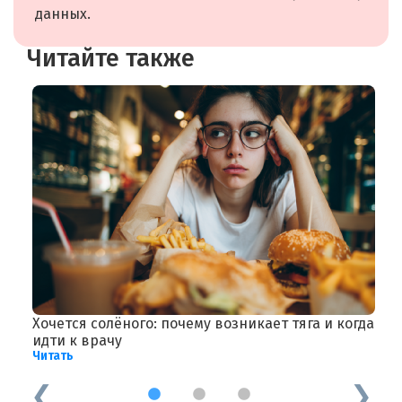
данных.
Читайте также
Хочется солёного: почему возникает тяга и когда
О
Ч
идти к врачу
Читать
1
2
3