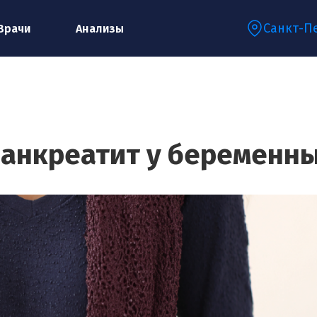
Санкт-П
Врачи
Анализы
Запишитесь на консультацию к
специалисту
анкреатит у беременн
Ваше имя:*
Ваш телефон:*
Ваш e-mail:*