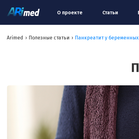
О проекте
Статьи
Arimed
›
Полезные статьи
›
Панкреатит у беременных
П