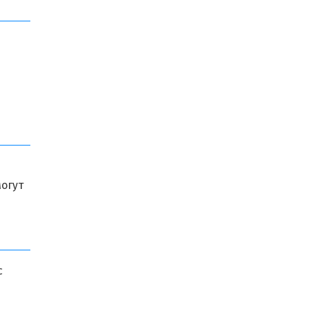
огут
с