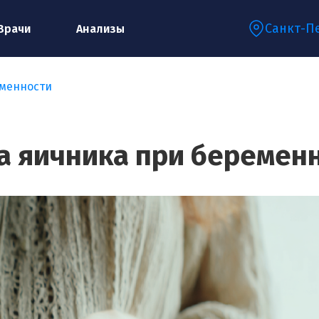
Санкт-П
Врачи
Анализы
еменности
Запишитесь на консультацию к
специалисту
а яичника при беремен
Ваше имя:*
Ваш телефон:*
Ваш e-mail:*