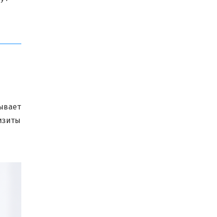
ывает
изиты