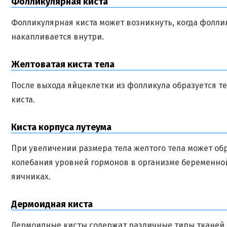
Фолликулярная киста
Фолликулярная киста может возникнуть, когда фолли
накапливается внутри.
Желтоватая киста тела
После выхода яйцеклетки из фолликула образуется тел
киста.
Киста корпуса лутеума
При увеличении размера тела желтого тела может обр
колебания уровней гормонов в организме беременно
яичниках.
Дермоидная киста
Дермоидные кисты содержат различные типы тканей, в