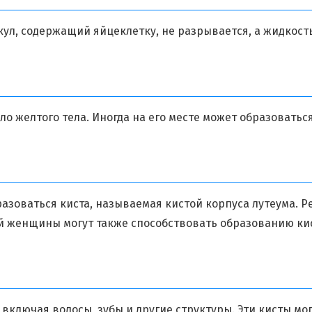
кул, содержащий яйцеклетку, не разрывается, а жидкост
о желтого тела. Иногда на его месте может образоватьс
азоваться киста, называемая кистой корпуса лутеума. Р
й женщины могут также способствовать образованию ки
ключая волосы, зубы и другие структуры. Эти кисты мо