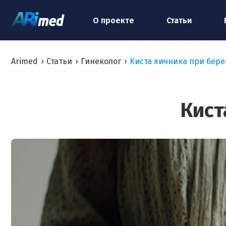
О проекте
Статьи
Arimed
›
Статьи
›
Гинеколог
›
Киста яичника при бер
Кист