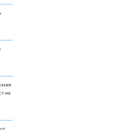
ь
я
езкие
ст на
гут