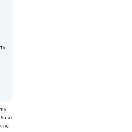
ть
гие
бо из
й по