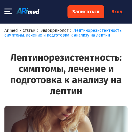
×
Записаться
Вход
Запишитесь на консультацию к
Arimed
›
Статьи
›
Эндокринолог
›
Лептинорезистентность:
симптомы, лечение и подготовка к анализу на лептин
специалисту
Ваше имя:*
Лептинорезистентность:
симптомы, лечение и
Ваш телефон:*
подготовка к анализу на
лептин
Ваш e-mail:*
Я согласен на
обработку моих персональных данных