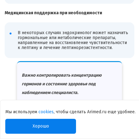
Медицинская поддержка при необходимости
В некоторых случаях эндокринолог может назначить
гормональные или метаболические препараты,
направленные на восстановление чувствительности
к лептину и лечение лептинорезистентности.
Важно контролировать концентрацию
гормонов и состояние здоровья под
наблюдением специалиста.
Мы используем
cookies
, чтобы сделать Arimed.ru еще удобнее.
Если вы замечаете постоянное чувство голода, трудности с
похудением или резкие колебания веса, не откладывайте —
Хорошо
запишитесь на консультацию к специалисту. Своевременная