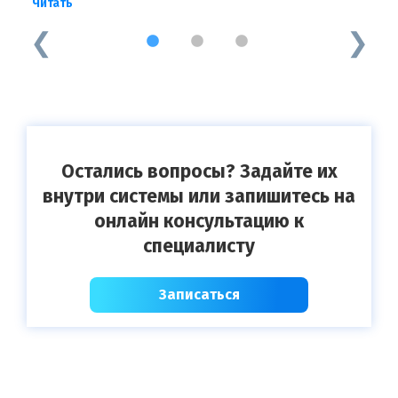
Читать
Ч
1
2
3
Остались вопросы? Задайте их
внутри системы или запишитесь на
онлайн консультацию к
специалисту
Записаться