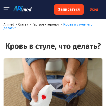
×
Записаться
Вход
Запишитесь на консультацию к
Arimed
›
Статьи
›
Гастроэнтеролог
›
Кровь в стуле, что
делать?
специалисту
Ваше имя:*
Кровь в стуле, что делать?
Ваш телефон:*
Ваш e-mail:*
Я согласен на
обработку моих персональных данных