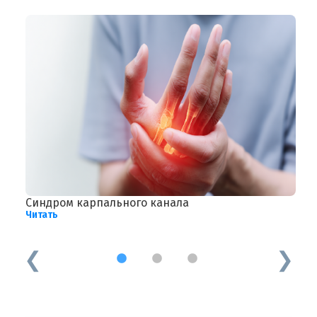
Синдром карпального канала
Р
Читать
Ч
1
2
3