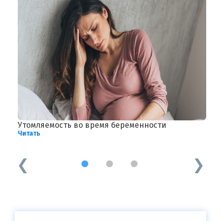
Утомляемость во время беременности
М
Читать
Ч
1
2
3