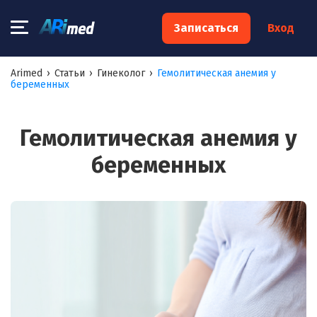
×
Записаться
Вход
Запишитесь на консультацию к
Arimed
›
Статьи
›
Гинеколог
›
Гемолитическая анемия у
беременных
специалисту
Ваше имя:*
Гемолитическая анемия у
беременных
Ваш телефон:*
Ваш e-mail:*
Я согласен на
обработку моих персональных данных