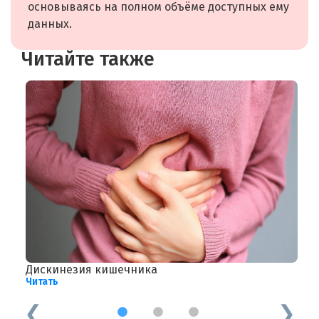
основываясь на полном объёме доступных ему
данных.
Читайте также
Дискинезия кишечника
Л
Читать
Ч
1
2
3