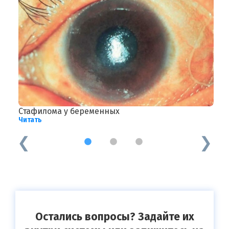
Стафилома у беременных
С
Читать
Ч
1
2
3
Остались вопросы? Задайте их