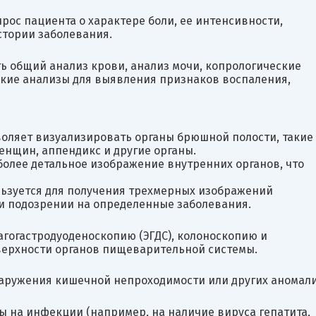
рос пациента о характере боли, ее интенсивности,
стории заболевания.
ь общий анализ крови, анализ мочи, копрологические
еские анализы для выявления признаков воспаления,
воляет визуализировать органы брюшной полости, такие
енщин, аппендикс и другие органы.
более детальное изображение внутренних органов, что
льзуется для получения трехмерных изображений
ри подозрении на определенные заболевания.
гогастродуоденоскопию (ЭГДС), колоноскопию и
верхности органов пищеварительной системы.
наружения кишечной непроходимости или других аномали
ы на инфекции (например, на наличие вируса гепатита,