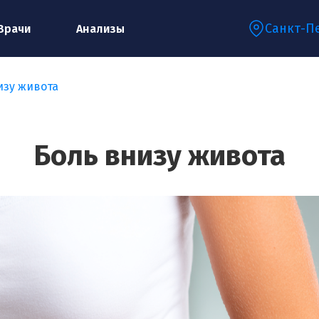
Санкт-П
Врачи
Анализы
изу живота
Запишитесь на консультацию к
специалисту
Боль внизу живота
Ваше имя:*
Ваш телефон:*
Ваш e-mail:*