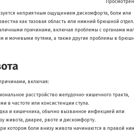
Просмотрен
ризуется неприятным ощущением дискомфорта, боли или
известна как тазовая область или нижний брюшной отдел
зличными причинами, включая проблемы с органами ма
ем и мочевыми путями, а также другие проблемы в брюш
вота
причинами, включая:
иональное расстройство желудочно-кишечного тракта,
и в частоте или консистенции стула.
удка и кишечника, обычно вызванное инфекцией или
у живота, диарее, рвоте и дискомфорту.
при котором боли внизу живота начинаются в правой ни