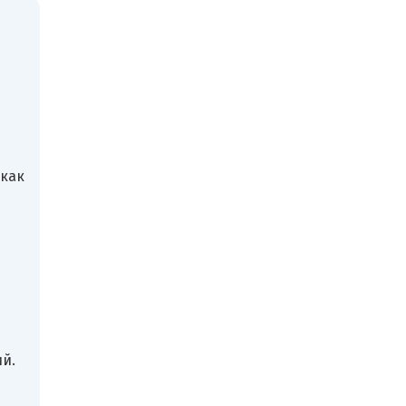
 как
й.