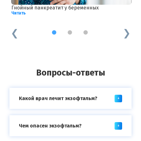
Гнойный панкреатит у беременных
Ф
Читать
п
Ч
1
2
3
Вопросы-ответы
Какой врач лечит экзофтальм?
Чем опасен экзофтальм?