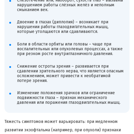
Слезотечение или, наоборот, сухость глаз – вызваны
нарушением работы слёзных желёз и неполным
смыканием век.
Двоение в глазах (диплопия) – возникает при
нарушении работы глазодвигательных мышц,
которые утолщаются или сдавливаются.
Боли в области орбиты или головы – чаще при
воспалительных или опухолевых процессах, а также
при резком росте внутриглазничного давления.
Снижение остроты зрения – развивается при
сдавлении зрительного нерва, что является опасным
осложнением, может привести к необратимой
потере зрения.
Изменение положения зрачков или ограничение
подвижности глаза – признак механического
давления или поражения глазодвигательных мышц.
Тяжесть симптомов может варьировать: при медленном
развитии экзофтальма (например, при опухоли) признаки