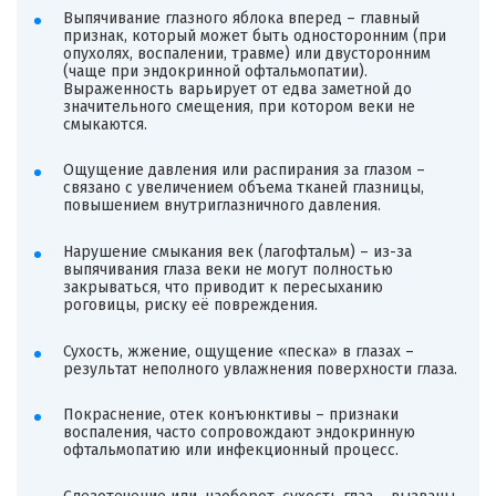
Выпячивание глазного яблока вперед – главный
признак, который может быть односторонним (при
опухолях, воспалении, травме) или двусторонним
(чаще при эндокринной офтальмопатии).
Выраженность варьирует от едва заметной до
значительного смещения, при котором веки не
смыкаются.
Ощущение давления или распирания за глазом –
связано с увеличением объема тканей глазницы,
повышением внутриглазничного давления.
Нарушение смыкания век (лагофтальм) – из-за
выпячивания глаза веки не могут полностью
закрываться, что приводит к пересыханию
роговицы, риску её повреждения.
Сухость, жжение, ощущение «песка» в глазах –
результат неполного увлажнения поверхности глаза.
Покраснение, отек конъюнктивы – признаки
воспаления, часто сопровождают эндокринную
офтальмопатию или инфекционный процесс.