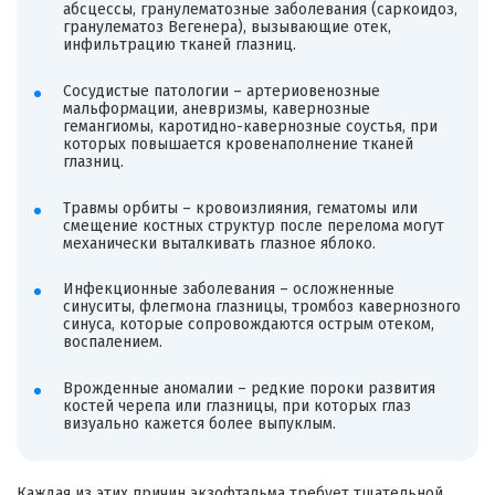
абсцессы, гранулематозные заболевания (саркоидоз,
гранулематоз Вегенера), вызывающие отек,
инфильтрацию тканей глазниц.
Сосудистые патологии – артериовенозные
мальформации, аневризмы, кавернозные
гемангиомы, каротидно-кавернозные соустья, при
которых повышается кровенаполнение тканей
глазниц.
Травмы орбиты – кровоизлияния, гематомы или
смещение костных структур после перелома могут
механически выталкивать глазное яблоко.
Инфекционные заболевания – осложненные
синуситы, флегмона глазницы, тромбоз кавернозного
синуса, которые сопровождаются острым отеком,
воспалением.
Врожденные аномалии – редкие пороки развития
костей черепа или глазницы, при которых глаз
визуально кажется более выпуклым.
Каждая из этих причин экзофтальма требует тщательной