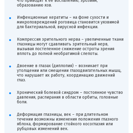
что приводит к ее воспалению, эрозиям,
образованию язв.
Инфекционные кератиты – на фоне сухости и
микроповреждений роговица становится уязвимой
для бактериальной, вирусной инфекции.
Компрессия зрительного нерва – увеличенные ткани
глазницы могут сдавливать зрительный нерв,
вызывая постепенное снижение остроты зрения
вплоть до полной необратимой слепоты.
Двоение в глазах (диплопия) – возникает при
утолщении или смещении глазодвигательных мышц,
что нарушает их работу, координацию движений
глаз.
Хронический болевой синдром – постоянное чувство
давления, распирания в области орбиты, головные
боли.
Деформация глазницы, век – при длительном
течении возможны изменения положения глазного
яблока, формирование стойкого косоглазия или
рубцовых изменений век.