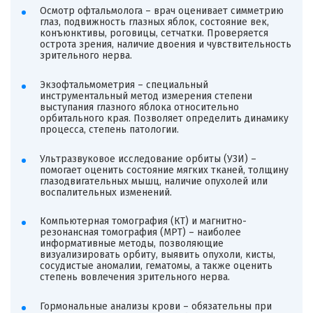
Осмотр офтальмолога – врач оценивает симметрию
глаз, подвижность глазных яблок, состояние век,
конъюнктивы, роговицы, сетчатки. Проверяется
острота зрения, наличие двоения и чувствительность
зрительного нерва.
Экзофтальмометрия – специальный
инструментальный метод измерения степени
выступания глазного яблока относительно
орбитального края. Позволяет определить динамику
процесса, степень патологии.
Ультразвуковое исследование орбиты (УЗИ) –
помогает оценить состояние мягких тканей, толщину
глазодвигательных мышц, наличие опухолей или
воспалительных изменений.
Компьютерная томография (КТ) и магнитно-
резонансная томография (МРТ) – наиболее
информативные методы, позволяющие
визуализировать орбиту, выявить опухоли, кисты,
сосудистые аномалии, гематомы, а также оценить
степень вовлечения зрительного нерва.
Гормональные анализы крови – обязательны при