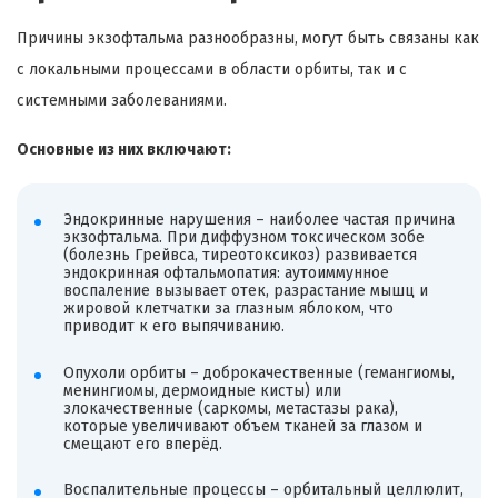
Причины экзофтальма разнообразны, могут быть связаны как
с локальными процессами в области орбиты, так и с
системными заболеваниями.
Основные из них включают:
Эндокринные нарушения – наиболее частая причина
экзофтальма. При диффузном токсическом зобе
(болезнь Грейвса, тиреотоксикоз) развивается
эндокринная офтальмопатия: аутоиммунное
воспаление вызывает отек, разрастание мышц и
жировой клетчатки за глазным яблоком, что
приводит к его выпячиванию.
Опухоли орбиты – доброкачественные (гемангиомы,
менингиомы, дермоидные кисты) или
злокачественные (саркомы, метастазы рака),
которые увеличивают объем тканей за глазом и
смещают его вперёд.
Воспалительные процессы – орбитальный целлюлит,