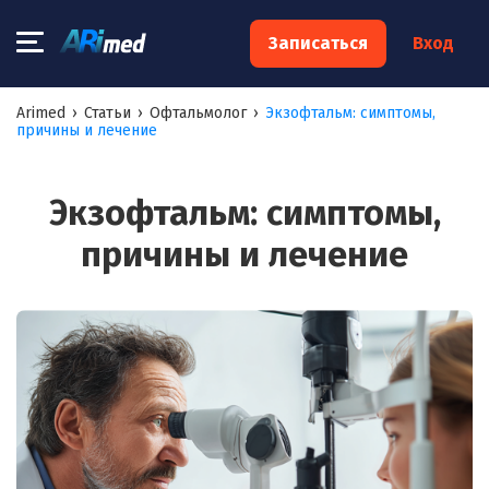
×
Записаться
Вход
Запишитесь на консультацию к
Arimed
›
Статьи
›
Офтальмолог
›
Экзофтальм: симптомы,
причины и лечение
специалисту
Ваше имя:*
Экзофтальм: симптомы,
причины и лечение
Ваш телефон:*
Ваш e-mail:*
Я согласен на
обработку моих персональных данных