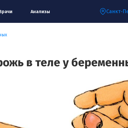
Санкт-П
Врачи
Анализы
ных
Запишитесь на консультацию к
специалисту
рожь в теле у беременн
Ваше имя:*
Ваш телефон:*
Ваш e-mail:*