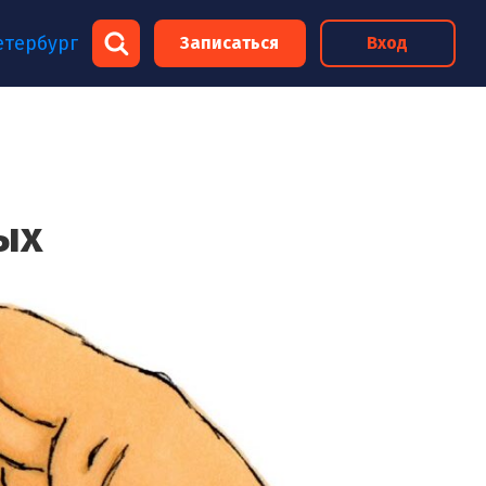
×
етербург
Записаться
Вход
×
ых