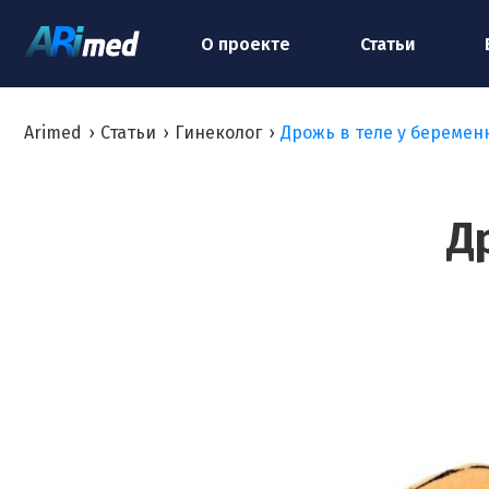
О проекте
Статьи
Arimed
›
Статьи
›
Гинеколог
›
Дрожь в теле у беремен
Д