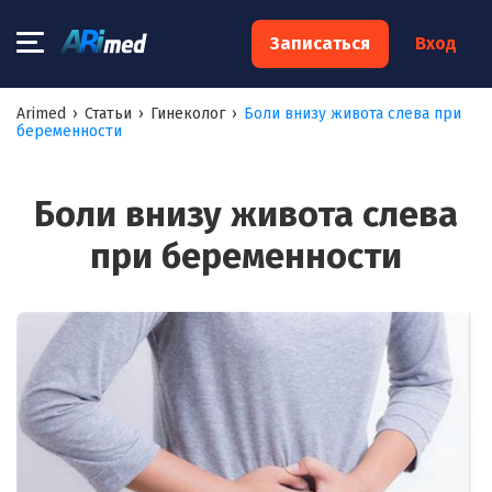
×
Записаться
Вход
Запишитесь на консультацию к
Arimed
›
Статьи
›
Гинеколог
›
Боли внизу живота слева при
беременности
специалисту
Ваше имя:*
Боли внизу живота слева
при беременности
Ваш телефон:*
Ваш e-mail:*
Я согласен на
обработку моих персональных данных