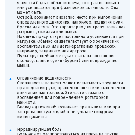
является боль в области плеча, которая возникает
или усиливается при физической активности. Она
может быть:
Острой: возникает внезапно, часто при выполнении
определенного движения, например, поднятия руки,
броска или тяги. Это характерно для травм, таких как
разрыв сухожилия или вывих.
Ноющей: присутствует постоянно и усиливается при
нагрузке. Обычно свидетельствует о хронических
воспалительных или дегенеративных процессах,
например, тендините или артрозе.
Пульсирующей: может указывать на воспаление
околосуставной сумки (бурсит) или повреждение
мышц.
Ограничение подвижности
Скованность: пациент может испытывать трудности
при поднятии руки, вращении плеча или выполнении
движений над головой. Это часто связано с
воспалением или повреждением ротаторной
манжеты.
Блокада движений: возникает при вывихе или при
застревании сухожилий в результате синдрома
импинджмента.
Иррадиирующая боль
Боль может распространяться из плеча на другие