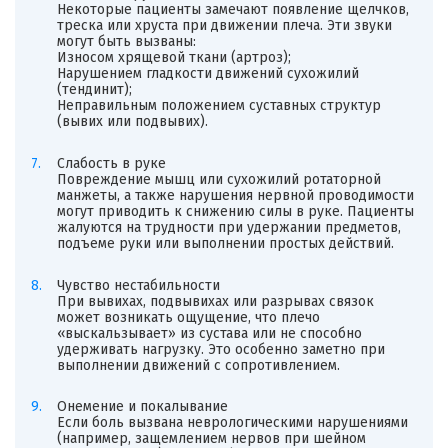
Некоторые пациенты замечают появление щелчков,
треска или хруста при движении плеча. Эти звуки
могут быть вызваны:
Износом хрящевой ткани (артроз);
Нарушением гладкости движений сухожилий
(тендинит);
Неправильным положением суставных структур
(вывих или подвывих).
Слабость в руке
Повреждение мышц или сухожилий ротаторной
манжеты, а также нарушения нервной проводимости
могут приводить к снижению силы в руке. Пациенты
жалуются на трудности при удержании предметов,
подъеме руки или выполнении простых действий.
Чувство нестабильности
При вывихах, подвывихах или разрывах связок
может возникать ощущение, что плечо
«выскальзывает» из сустава или не способно
удерживать нагрузку. Это особенно заметно при
выполнении движений с сопротивлением.
Онемение и покалывание
Если боль вызвана неврологическими нарушениями
(например, защемлением нервов при шейном