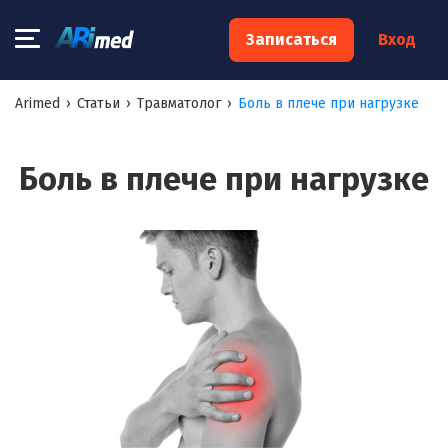
×
Записаться
Вход
Запишитесь на консультацию к
Arimed
›
Статьи
›
Травматолог
›
Боль в плече при нагрузке
специалисту
Ваше имя:*
Боль в плече при нагрузке
Ваш телефон:*
Ваш e-mail:*
Я согласен на
обработку моих персональных данных