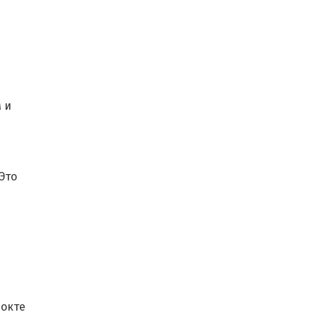
 и
Это
локте