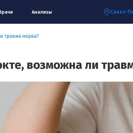
Санкт-П
Врачи
Анализы
ли травма нерва?
Запишитесь на консультацию к
специалисту
окте, возможна ли трав
Ваше имя:*
Ваш телефон:*
Ваш e-mail:*