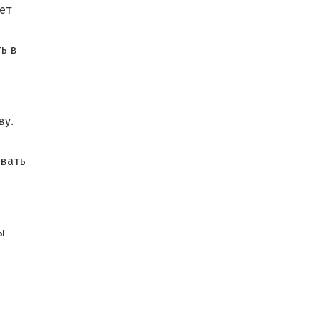
ет
ь в
ву.
звать
ы