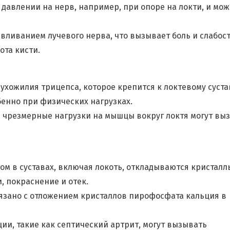
 давлении на нерв, например, при опоре на локти, и мож
авливанием лучевого нерва, что вызывает боль и слабост
ота кисти.
ухожилия трицепса, которое крепится к локтевому суста
бенно при физических нагрузках.
чрезмерные нагрузки на мышцы вокруг локтя могут вы
ром в суставах, включая локоть, откладываются кристалл
, покраснение и отек.
вязано с отложением кристаллов пирофосфата кальция в
и, такие как септический артрит, могут вызывать