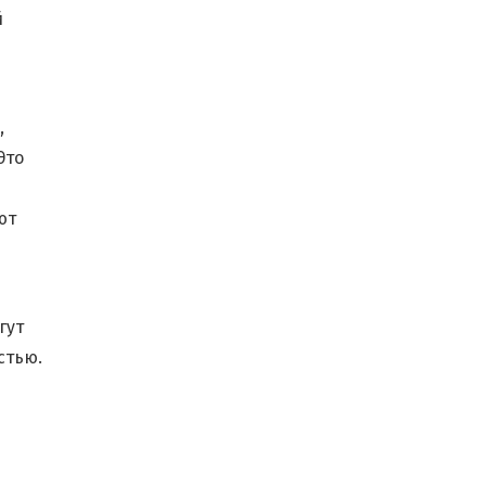
й
,
Это
ют
гут
стью.