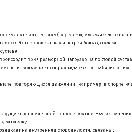
стей локтевого сустава (переломы, вывихи) часто возн
 локтю. Это сопровождается острой болью, отеком,
сустава.
происходит при чрезмерной нагрузке на локтевой сустав
тивности. Боль может сопровождаться нестабильностью
льтате повторяющихся движений (например, в спорте ил
ь ощущается на внешней стороне локтя из-за воспаления
надмыщелку.
озникает на внутренней стороне локтя, связана с