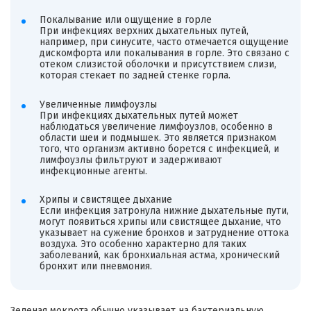
Покалывание или ощущение в горле
При инфекциях верхних дыхательных путей,
например, при синусите, часто отмечается ощущение
дискомфорта или покалывания в горле. Это связано с
отеком слизистой оболочки и присутствием слизи,
которая стекает по задней стенке горла.
Увеличенные лимфоузлы
При инфекциях дыхательных путей может
наблюдаться увеличение лимфоузлов, особенно в
области шеи и подмышек. Это является признаком
того, что организм активно борется с инфекцией, и
лимфоузлы фильтруют и задерживают
инфекционные агенты.
Хрипы и свистящее дыхание
Если инфекция затронула нижние дыхательные пути,
могут появиться хрипы или свистящее дыхание, что
указывает на сужение бронхов и затруднение оттока
воздуха. Это особенно характерно для таких
заболеваний, как бронхиальная астма, хронический
бронхит или пневмония.
Зеленая мокрота обычно указывает на бактериальную