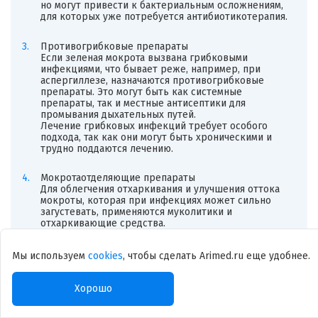
но могут привести к бактериальным осложнениям,
для которых уже потребуется антибиотикотерапия.
Противогрибковые препараты
Если зеленая мокрота вызвана грибковыми
инфекциями, что бывает реже, например, при
аспергиллезе, назначаются противогрибковые
препараты. Это могут быть как системные
препараты, так и местные антисептики для
промывания дыхательных путей.
Лечение грибковых инфекций требует особого
подхода, так как они могут быть хроническими и
трудно поддаются лечению.
Мокротаотделяющие препараты
Для облегчения отхаркивания и улучшения оттока
мокроты, которая при инфекциях может сильно
загустевать, применяются муколитики и
отхаркивающие средства.
Способствуют разжижению мокроты и улучшению
ее отхаркивания, что может облегчить симптомы и
Мы используем
cookies
, чтобы сделать Arimed.ru еще удобнее.
ускорить выздоровление. Также применяются
средства, содержащие растительные компоненты.
Хорошо
Лечение хронических заболеваний дыхательных
путей