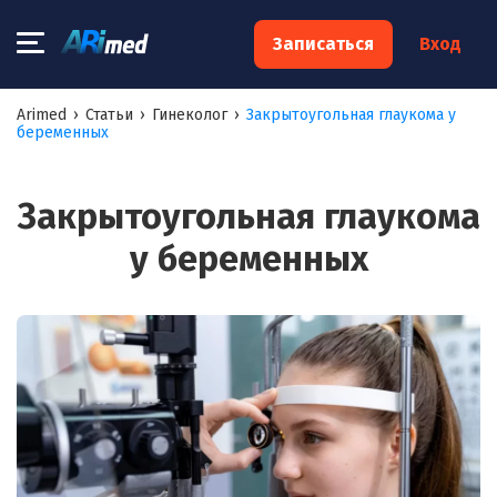
×
Записаться
Вход
Запишитесь на консультацию к
Arimed
›
Статьи
›
Гинеколог
›
Закрытоугольная глаукома у
беременных
специалисту
Ваше имя:*
Закрытоугольная глаукома
у беременных
Ваш телефон:*
Ваш e-mail:*
Я согласен на
обработку моих персональных данных