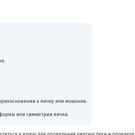
.
е.
рикосновении к яичку или мошонке.
формы или симметрии яичка.
атиться к врачу для проведения диагностики и определ