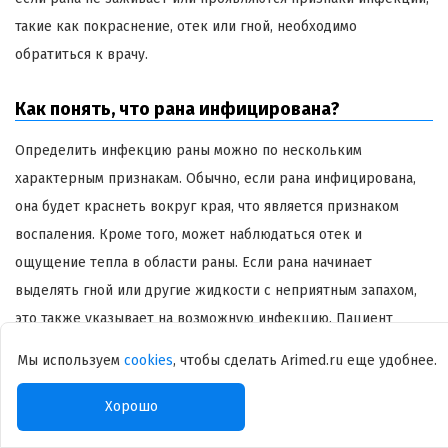
такие как покраснение, отек или гной, необходимо
обратиться к врачу.
Как понять, что рана инфицирована?
Определить инфекцию раны можно по нескольким
характерным признакам. Обычно, если рана инфицирована,
она будет краснеть вокруг края, что является признаком
воспаления. Кроме того, может наблюдаться отек и
ощущение тепла в области раны. Если рана начинает
выделять гной или другие жидкости с неприятным запахом,
это также указывает на возможную инфекцию. Пациент
может испытывать боль, которая усиливается, а не утихает с
Мы используем
cookies
, чтобы сделать Arimed.ru еще удобнее.
течением времени.
Хорошо
Повышение температуры тела и общее недомогание также
могут свидетельствовать о наличии инфекции. Если вы