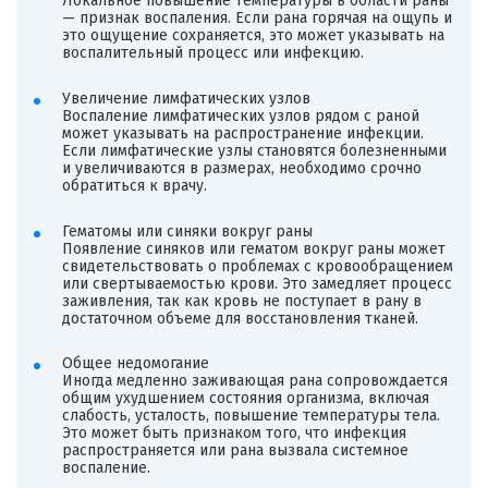
Локальное повышение температуры в области раны
— признак воспаления. Если рана горячая на ощупь и
это ощущение сохраняется, это может указывать на
воспалительный процесс или инфекцию.
Увеличение лимфатических узлов
Воспаление лимфатических узлов рядом с раной
может указывать на распространение инфекции.
Если лимфатические узлы становятся болезненными
и увеличиваются в размерах, необходимо срочно
обратиться к врачу.
Гематомы или синяки вокруг раны
Появление синяков или гематом вокруг раны может
свидетельствовать о проблемах с кровообращением
или свертываемостью крови. Это замедляет процесс
заживления, так как кровь не поступает в рану в
достаточном объеме для восстановления тканей.
Общее недомогание
Иногда медленно заживающая рана сопровождается
общим ухудшением состояния организма, включая
слабость, усталость, повышение температуры тела.
Это может быть признаком того, что инфекция
распространяется или рана вызвала системное
воспаление.