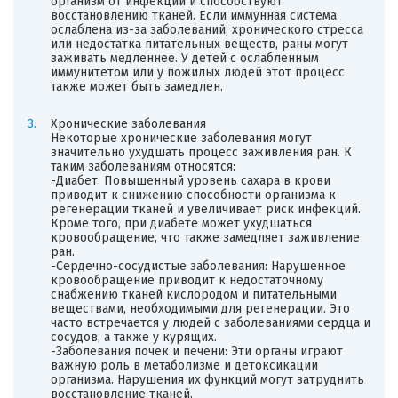
организм от инфекций и способствуют
восстановлению тканей. Если иммунная система
ослаблена из-за заболеваний, хронического стресса
или недостатка питательных веществ, раны могут
заживать медленнее. У детей с ослабленным
иммунитетом или у пожилых людей этот процесс
также может быть замедлен.
Хронические заболевания
Некоторые хронические заболевания могут
значительно ухудшать процесс заживления ран. К
таким заболеваниям относятся:
-Диабет: Повышенный уровень сахара в крови
приводит к снижению способности организма к
регенерации тканей и увеличивает риск инфекций.
Кроме того, при диабете может ухудшаться
кровообращение, что также замедляет заживление
ран.
-Сердечно-сосудистые заболевания: Нарушенное
кровообращение приводит к недостаточному
снабжению тканей кислородом и питательными
веществами, необходимыми для регенерации. Это
часто встречается у людей с заболеваниями сердца и
сосудов, а также у курящих.
-Заболевания почек и печени: Эти органы играют
важную роль в метаболизме и детоксикации
организма. Нарушения их функций могут затруднить
восстановление тканей.