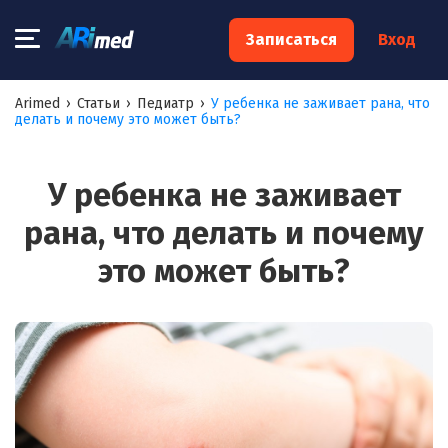
×
Записаться
Вход
Запишитесь на консультацию к
Arimed
›
Статьи
›
Педиатр
›
У ребенка не заживает рана, что
делать и почему это может быть?
специалисту
Ваше имя:*
У ребенка не заживает
рана, что делать и почему
Ваш телефон:*
это может быть?
Ваш e-mail:*
Я согласен на
обработку моих персональных данных