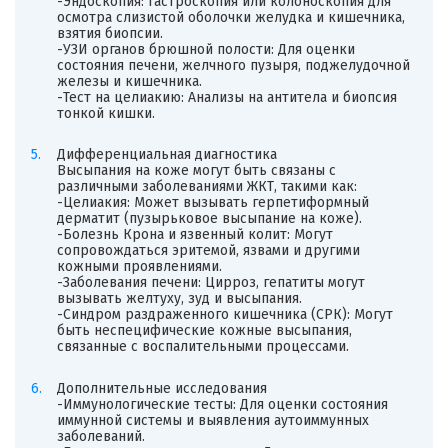
-Эндоскопия: Гастроскопия или колоноскопия для
осмотра слизистой оболочки желудка и кишечника,
взятия биопсии.
-УЗИ органов брюшной полости: Для оценки
состояния печени, желчного пузыря, поджелудочной
железы и кишечника.
-Тест на целиакию: Анализы на антитела и биопсия
тонкой кишки.
Дифференциальная диагностика
Высыпания на коже могут быть связаны с
различными заболеваниями ЖКТ, такими как:
-Целиакия: Может вызывать герпетиформный
дерматит (пузырьковое высыпание на коже).
-Болезнь Крона и язвенный колит: Могут
сопровождаться эритемой, язвами и другими
кожными проявлениями.
-Заболевания печени: Цирроз, гепатиты могут
вызывать желтуху, зуд и высыпания.
-Синдром раздраженного кишечника (СРК): Могут
быть неспецифические кожные высыпания,
связанные с воспалительными процессами.
Дополнительные исследования
-Иммунологические тесты: Для оценки состояния
иммунной системы и выявления аутоиммунных
заболеваний.