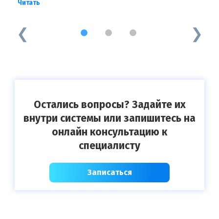
Читать
в
Ч
1
2
3
Остались вопросы? Задайте их
внутри системы или запишитесь на
онлайн консультацию к
специалисту
Записаться