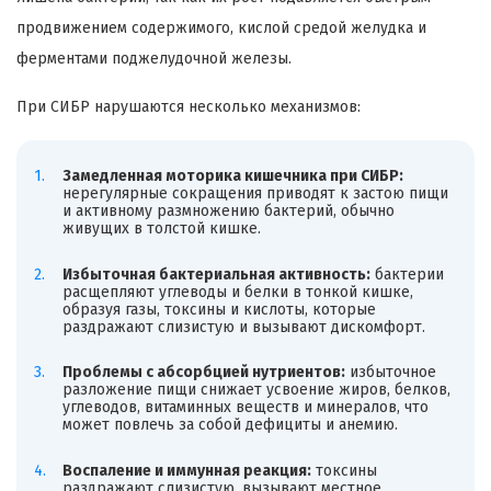
продвижением содержимого, кислой средой желудка и
ферментами поджелудочной железы.
При СИБР нарушаются несколько механизмов:
Замедленная моторика кишечника при СИБР:
нерегулярные сокращения приводят к застою пищи
и активному размножению бактерий, обычно
живущих в толстой кишке.
Избыточная бактериальная активность:
бактерии
расщепляют углеводы и белки в тонкой кишке,
образуя газы, токсины и кислоты, которые
раздражают слизистую и вызывают дискомфорт.
Проблемы с абсорбцией нутриентов:
избыточное
разложение пищи снижает усвоение жиров, белков,
углеводов, витаминных веществ и минералов, что
может повлечь за собой дефициты и анемию.
Воспаление и иммунная реакция:
токсины
раздражают слизистую, вызывают местное