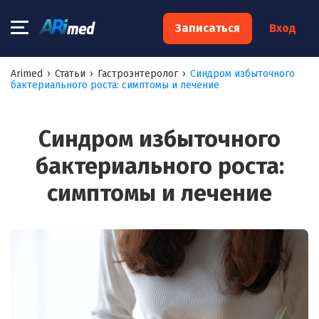
×
Записаться
Вход
Запишитесь на консультацию к
Arimed
›
Статьи
›
Гастроэнтеролог
›
Синдром избыточного
бактериального роста: симптомы и лечение
специалисту
Ваше имя:*
Синдром избыточного
бактериального роста:
Ваш телефон:*
симптомы и лечение
Ваш e-mail:*
Я согласен на
обработку моих персональных данных