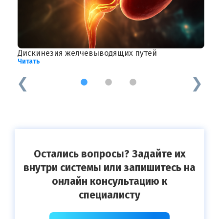
ие
Дискинезия желчевыводящих путей
У
Читать
Ч
1
2
3
Остались вопросы? Задайте их
внутри системы или запишитесь на
онлайн консультацию к
специалисту