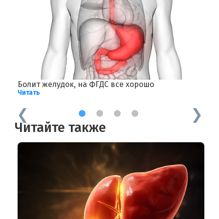
Болит желудок, на ФГДС все хорошо
Б
Читать
Ч
1
2
3
4
Читайте также