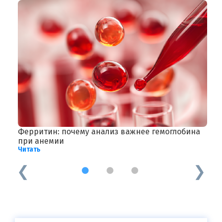
Ферритин: почему анализ важнее гемоглобина
Г
при анемии
х
Читать
Ч
1
2
3