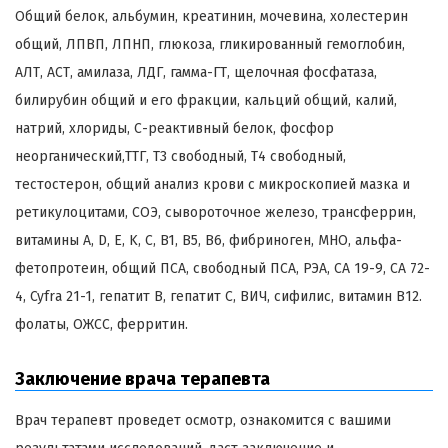
Общий белок, альбумин, креатинин, мочевина, холестерин
общий, ЛПВП, ЛПНП, глюкоза, гликированный гемоглобин,
АЛТ, АСТ, амилаза, ЛДГ, гамма-ГТ, щелочная фосфатаза,
билирубин общий и его фракции, кальций общий, калий,
натрий, хлориды, С-реактивный белок, фосфор
неорганический,ТТГ, Т3 свободный, Т4 свободный,
тестостерон, общий анализ крови с микроскопией мазка и
ретикулоцитами, СОЭ, сывороточное железо, трансферрин,
витамины А, D, E, K, C, B1, B5, B6, фибриноген, МНО, альфа-
фетопротеин, общий ПСА, свободный ПСА, РЭА, СА 19-9, СА 72-
4, Cyfra 21-1, гепатит В, гепатит С, ВИЧ, сифилис, витамин В12.
фолаты, ОЖСС, ферритин.
Заключение врача терапевта
Врач терапевт проведет осмотр, ознакомится с вашими