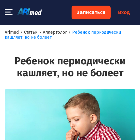
×
Записаться
Вход
Запишитесь на консультацию к
Arimed
›
Статьи
›
Аллерголог
›
Ребенок периодически
кашляет, но не болеет
специалисту
Ваше имя:*
Ребенок периодически
кашляет, но не болеет
Ваш телефон:*
Ваш e-mail:*
Я согласен на
обработку моих персональных данных