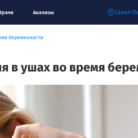
Санкт-П
Врачи
Анализы
ремя беременности
Запишитесь на консультацию к
специалисту
я в ушах во время бер
Ваше имя:*
Ваш телефон:*
Ваш e-mail:*