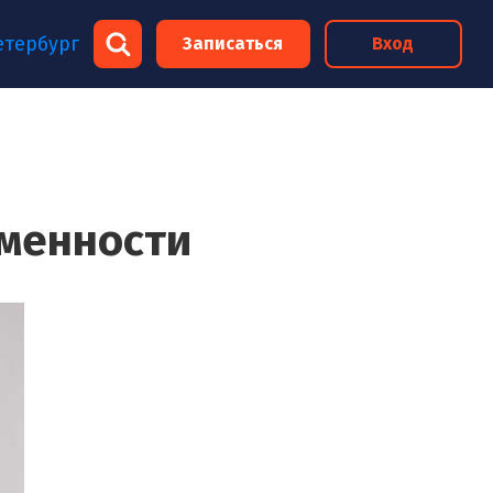
×
етербург
Записаться
Вход
×
еменности