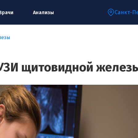
Санкт-П
Врачи
Анализы
лезы
Запишитесь на консультацию к
специалисту
УЗИ щитовидной желез
Ваше имя:*
Ваш телефон:*
Ваш e-mail:*