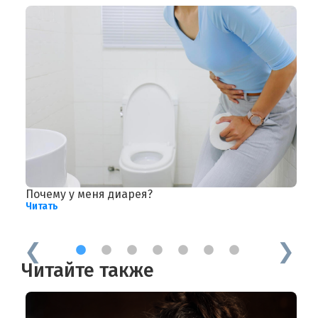
Почему у меня диарея?
Р
Читать
л
Ч
1
2
3
4
5
6
7
Читайте также