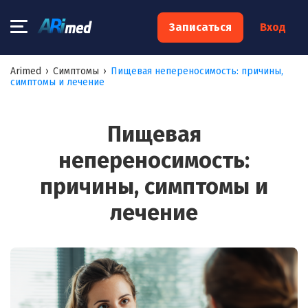
×
Записаться
Вход
Запишитесь на консультацию к
Arimed
›
Симптомы
›
Пищевая непереносимость: причины,
симптомы и лечение
специалисту
Ваше имя:*
Пищевая
непереносимость:
Ваш телефон:*
причины, симптомы и
лечение
Ваш e-mail:*
Я согласен на
обработку моих персональных данных