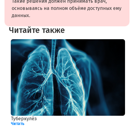
Такие решения должен принимать врач,
основываясь на полном объёме доступных ему
данных.
Читайте также
Туберкулёз
О
Читать
б
Ч