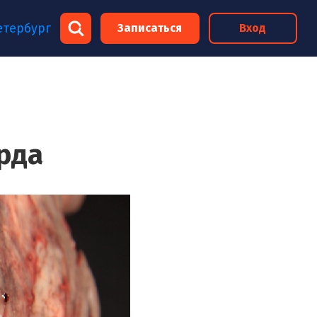
×
етербург
Записаться
Вход
×
рда