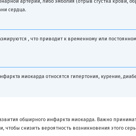
нарной артерии, либо эмболия (отрыв сгустка крови, об
ни сердца.
пазмируются , что приводит к временному или постоянн
нфаркта миокарда относятся гипертония, курение, диабе
развития обширного инфаркта миокарда. Важно принима
, чтобы снизить вероятность возникновения этого серь