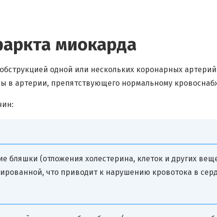
аркта миокарда
бструкцией одной или нескольких коронарных артерий,
ды в артерии, препятствующего нормальному кровоснаб
чин:
е бляшки (отложения холестерина, клеток и других вещ
кированной, что приводит к нарушению кровотока в серд