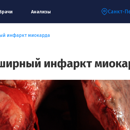
Санкт-П
Врачи
Анализы
ый инфаркт миокарда
Запишитесь на консультацию к
специалисту
ширный инфаркт миока
Ваше имя:*
Ваш телефон:*
Ваш e-mail:*