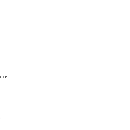
сти.
.