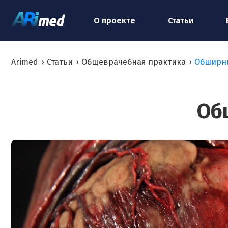
О проекте
Статьи
Arimed
›
Статьи
›
Общеврачебная практика
›
Обширн
Об