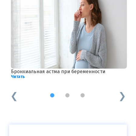
Бронхиальная астма при беременности
В
Читать
д
Ч
1
2
3